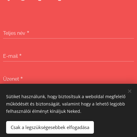
Teljes név
E-mail
Üzenet
Sütiket használunk, hogy biztosítsuk a weboldal megfelelő
Küldés
működését és biztonságát, valamint hogy a lehető legjobb
felhasználói élményt kínáljuk Neked.
Csak a legszükségesebbek elfogadása